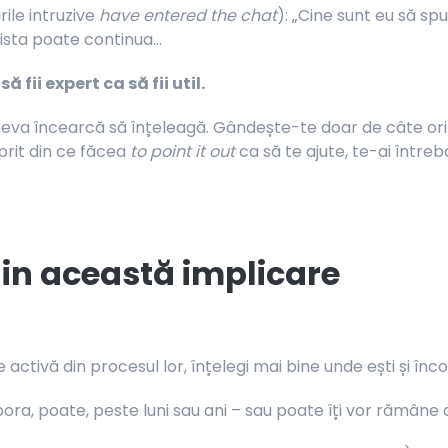
rile intruzive
have entered the chat
): „Cine sunt eu să sp
lista poate continua...
 fii expert ca să fii util.
cineva încearcă să înțeleagă. Gândește-te doar de câte 
oprit din ce făcea
to point it out
ca să te ajute, te-ai într
 din această implicare
 activă din procesul lor, înțelegi mai bine unde ești și înc
bora, poate, peste luni sau ani – sau poate îți vor rămâne