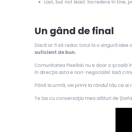
Last, but not least: încredere în tine, p
Un gând de final
Dacă ar fi să reduc totul la o singură idee 
suficient de bun.
Comunitatea Pixellab nu e doar o școală în 
în direcția asta e non-negociabil: lasă crin
Până la urmă, vei primi la rândul tău ce ai 
Te las cu conversația mea alături de Ștefa