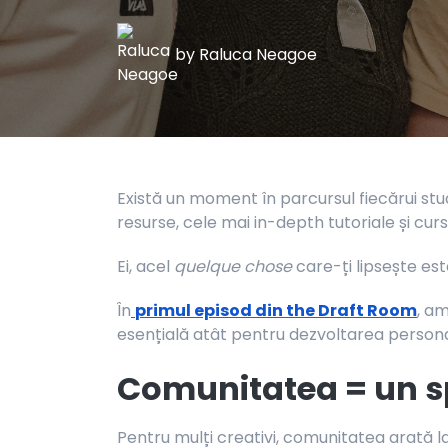
by
Raluca Neagoe
Există un moment în parcursul fiecărui stud
resurse, cele mai in-depth tutoriale și cursu
Ei, acel
quelque chose
care-ți lipsește est
În
primul episod din the Draft Room
, a
esențială atât pentru dezvoltarea persona
Comunitatea = un sp
Pentru mulți creativi, comunitatea arată la