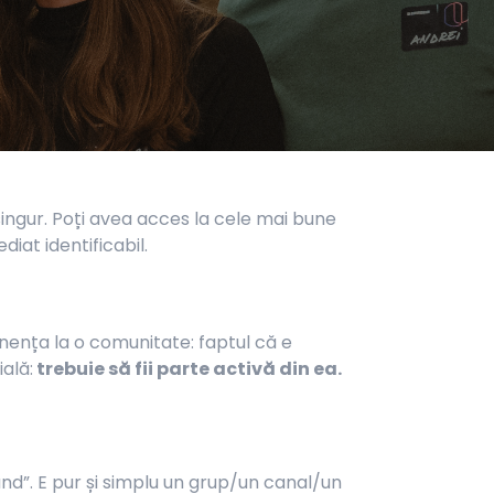
singur. Poți avea acces la cele mai bune
diat identificabil.
nența la o comunitate: faptul că e
ală:
trebuie să fii parte activă din ea.
ând”. E pur și simplu un grup/un canal/un