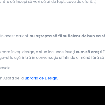
entru că începi să vezi că ai, de fapt, ceva de oferit. :)
din acest articol:
nu aștepta să fii suficient de bun ca s
care înveți design, e și un loc unde înveți
cum să crești 
ge-ul la ușă, intră în conversație și întinde o mână fără să
nevoie.
n Asafti de la
Libraria de Design.