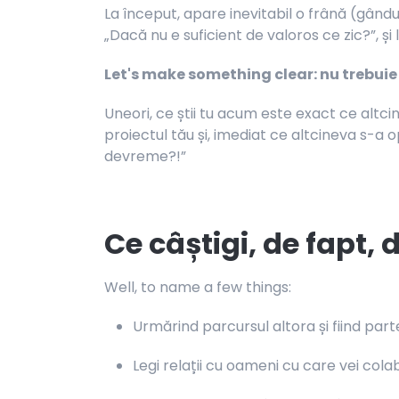
La început, apare inevitabil o frână (gându
„Dacă nu e suficient de valoros ce zic?”, și 
Let's make something clear: nu trebuie să
Uneori, ce știi tu acum este exact ce alt
proiectul tău și, imediat ce altcineva s-a 
devreme?!”
Ce câștigi, de fapt,
Well, to name a few things:
Urmărind parcursul altora și fiind parte
Legi relații cu oameni cu care vei cola