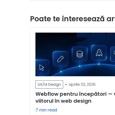
Poate te interesează ar
•
UX/UI Design
aprilie 02, 2026
Webflow pentru începători — C
viitorul în web design
7 min read