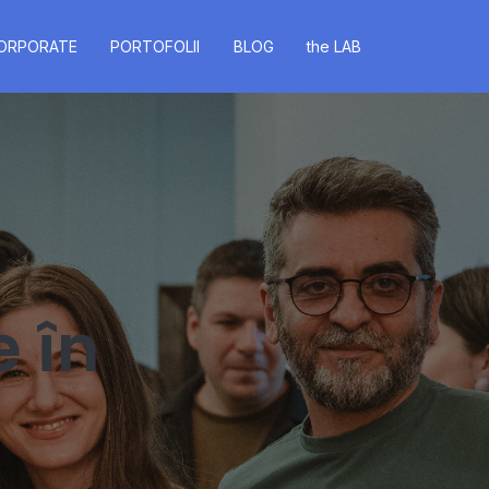
ORPORATE
PORTOFOLII
BLOG
the LAB
e în