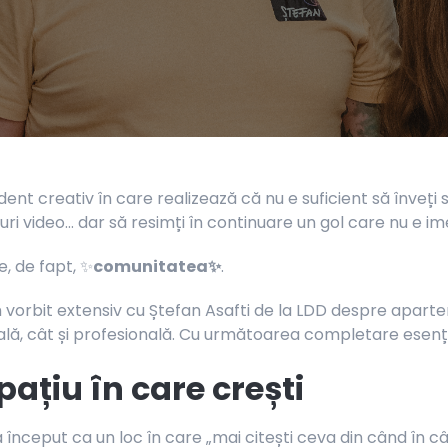
ent creativ în care realizează că nu e suficient să înveți 
ri video... dar să resimți în continuare un gol care nu e ime
e, de fapt, ✨
comunitatea✨
.
m vorbit extensiv cu Ștefan Asafti de la LDD despre aparte
lă, cât și profesională. Cu următoarea completare esenți
ațiu în care crești
 început ca un loc în care „mai citești ceva din când în c