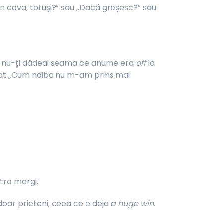
un ceva, totuși?” sau „Dacă greșesc?” sau
ori nu-ți dădeai seama ce anume era
off
la
ebat „Cum naiba nu m-am prins mai
otro mergi.
 doar prieteni, ceea ce e deja
a huge win
.