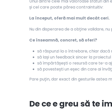
Unul dintre cele mai valoroase sfaturi din 
și cel care poate părea contraintuitiv:
La început, oferă mai mult decât ceri.
Nu din disperarea de a obține validare, nu
Ce înseamnă, concret, să oferi?
să răspunzi la o întrebare, chiar dacă 
să lași un feedback sincer la proiectul
să împărtășești o resursă care te-a a
să povestești un eșec din care ai învă
Pare puțin, dar exact din gesturile astea mi
De ce e greu să te i