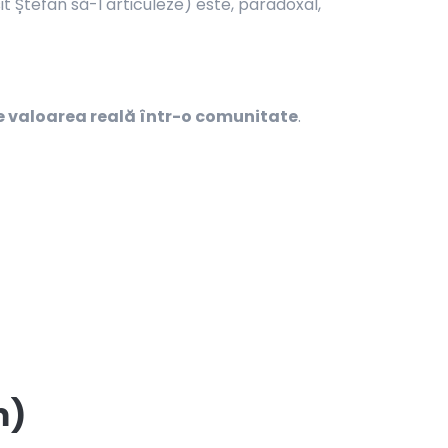
it Ștefan să-l articuleze) este, paradoxal,
e valoarea reală într-o comunitate
.
m)