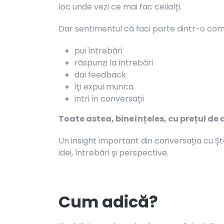
loc unde vezi ce mai fac ceilalți.
Dar sentimentul că faci parte dintr-o co
pui întrebări
răspunzi la întrebări
dai feedback
îți expui munca
intri în conversații
Toate astea, bineînțeles, cu prețul de 
Un insight important din conversația cu Ș
idei, întrebări și perspective.
Cum adică?