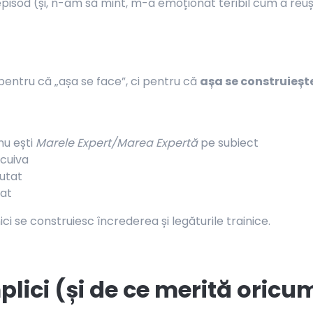
episod (și, n-am să mint, m-a emoționat teribil cum a reuș
 pentru că „așa se face”, ci pentru că
așa se construieșt
nu ești
Marele Expert/Marea Expertă
pe subiect
 cuiva
jutat
țat
ci se construiesc încrederea și legăturile trainice.
mplici (și de ce merită oricu