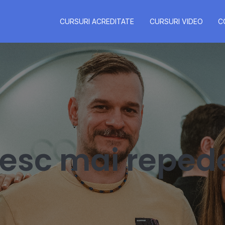
CURSURI ACREDITATE
CURSURI VIDEO
C
resc mai reped
i