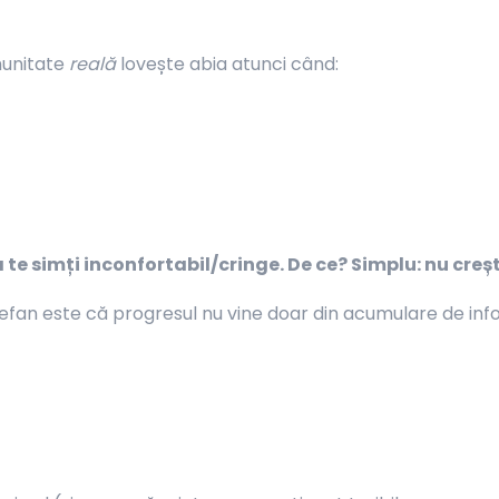
munitate
reală
lovește abia atunci când:
a te simți inconfortabil/cringe.
De ce? Simplu: nu creș
tefan este că progresul nu vine doar din acumulare de inf