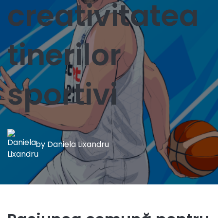
creativitatea
tinerilor
sportivi
by
Daniela Lixandru