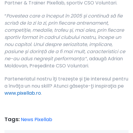
Partner & Trainer Pixellab, sportiv CSO Voluntari.
“
Povestea care a început în 2005 și continuă să fie
scrisă de la zi la zi, prin fiecare antrenament,
competiție, medalie, trofeu și, mai ales, prin fiecare
sportiv format în cadrul clubului nostru, începe un
nou capitol. Unul despre seriozitate, implicare,
pasiune și dorință de a fi mai mult, caracteristici ce
ne-au adus negreșit performanța
.“, adaugă Adrian
Moldovan, Președinte CSO Voluntari.
Parteneriatul nostru îți trezește și ție interesul pentru
a învăța un nou skill? Atunci găsește-ți inspirația pe
www.pixellab.ro
.
Tags:
News Pixellab