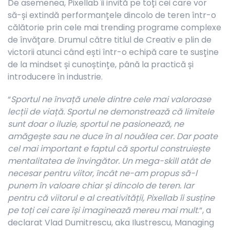
De asemenea, Pixellab îi invită pe toți cei care vor
să-și extindă performanțele dincolo de teren într-o
călătorie prin cele mai trending programe complexe
de învățare. Drumul către titlul de Creativ e plin de
victorii atunci când ești într-o echipă care te susține
de la mindset și cunoștințe, până la practică și
introducere în industrie.
“
Sportul ne învață unele dintre cele mai valoroase
lecții de viață. Sportul ne demonstrează că limitele
sunt doar o iluzie, sportul ne pasionează, ne
amăgește sau ne duce în al nouălea cer. Dar poate
cel mai important e faptul că sportul construiește
mentalitatea de învingător. Un mega-skill atât de
necesar pentru viitor, încât ne-am propus să-l
punem în valoare chiar și dincolo de teren. Iar
pentru că viitorul e al creativității, Pixellab îi susține
pe toți cei care își imaginează mereu mai mult
.“, a
declarat Vlad Dumitrescu, aka Ilustrescu, Managing