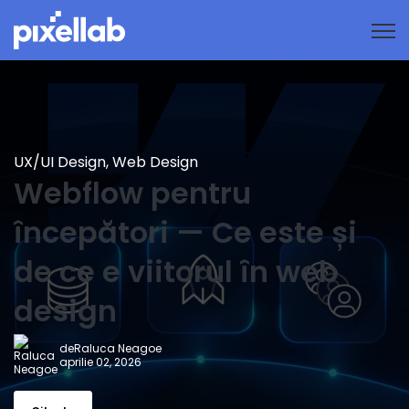
Open
UX/UI Design
,
Web Design
Webflow pentru
începători — Ce este și
de ce e viitorul în web
design
de
Raluca Neagoe
aprilie 02, 2026